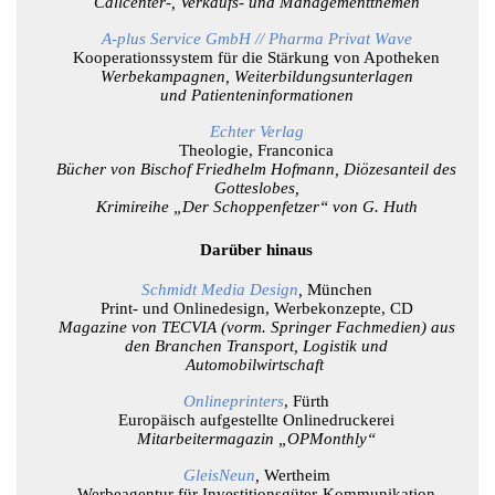
Callcenter-, Verkaufs- und Managementthemen
A-plus Service GmbH // Pharma Privat Wave
Kooperationssystem für die Stärkung von Apotheken
Werbekampagnen, Weiterbildungsunterlagen
und Patienteninformationen
Echter Verlag
Theologie, Franconica
Bücher von Bischof Friedhelm Hofmann, Diözesanteil des
Gotteslobes,
Krimireihe „Der Schoppenfetzer“ von G. Huth
Darüber hinaus
Schmidt Media Design
,
München
Print- und Onlinedesign, Werbekonzepte, CD
Magazine von TECVIA (vorm. Springer Fachmedien) aus
den Branchen Transport, Logistik und
Automobilwirtschaft
Onlineprinters
, Fürth
Europäisch aufgestellte Onlinedruckerei
Mitarbeitermagazin „OPMonthly“
GleisNeun
,
Wertheim
Werbeagentur für Investitionsgüter-Kommunikation