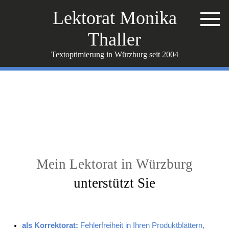
Lektorat Monika
Thaller
Textoptimierung in Würzburg seit 2004
Ihr Nutzen
Mein Lektorat in Würzb
urg
un
terstützt Sie
als Korrektorat:
Fehlerfreiheit in Ihren Produktblättern,